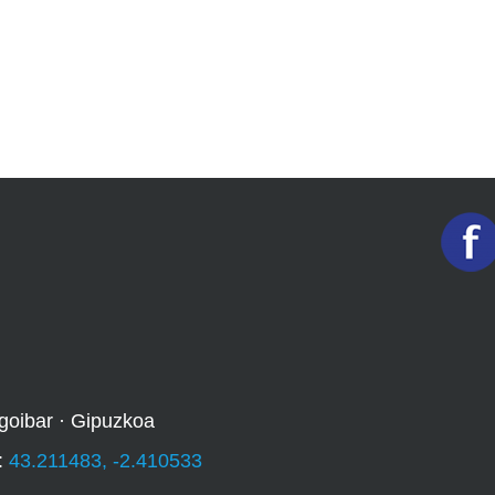
goibar · Gipuzkoa
:
43.211483, -2.410533