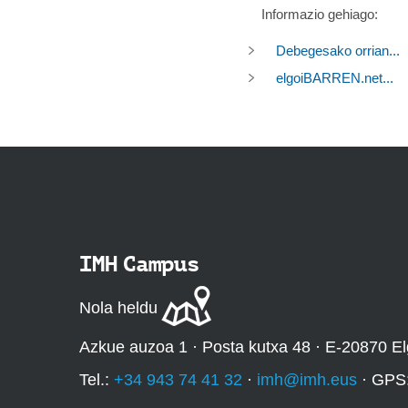
Informazio gehiago:
Debegesako orrian...
elgoiBARREN.net...
IMH Campus
Nola heldu
Azkue auzoa 1 · Posta kutxa 48 · E-20870 El
Tel.:
+34 943 74 41 32
·
imh@imh.eus
· GPS