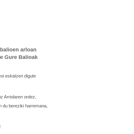
 balioen arloan
te Gure Balioak
oi eskatzen digute
 Arriolaren ordez,
an du bereziki harremana,
!