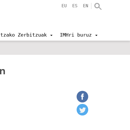
EU
ES
EN
ntzako Zerbitzuak
IMHri buruz
n