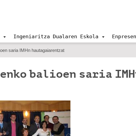
Ingeniaritza Dualaren Eskola
Enprese
oen saria IMHn hautagaiarentzat
enko balioen saria IMH