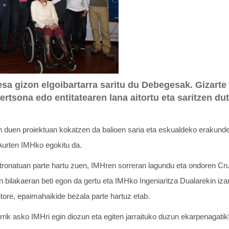
sa gizon elgoibartarra saritu du Debegesak. Gizarte
tsona edo entitatearen lana aitortu eta saritzen du
duen proiektuan kokatzen da balioen saria eta eskualdeko erakunde
Aurten IMHko egokitu da.
ronatuan parte hartu zuen, IMHren sorreran lagundu eta ondoren Cruz
 bilakaeran beti egon da gertu eta IMHko Ingeniaritza Dualarekin iz
utore, epaimahaikide bezala parte hartuz etab.
rik asko IMHri egin diozun eta egiten jarraituko duzun ekarpenagatik