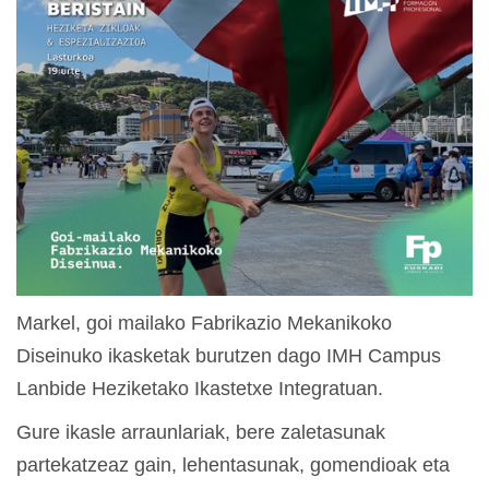
Markel, goi mailako Fabrikazio Mekanikoko
Diseinuko ikasketak burutzen dago IMH Campus
Lanbide Heziketako Ikastetxe Integratuan.
Gure ikasle arraunlariak, bere zaletasunak
partekatzeaz gain, lehentasunak, gomendioak eta