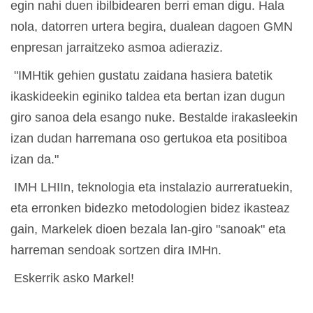
egin nahi duen ibilbidearen berri eman digu. Hala
nola, datorren urtera begira, dualean dagoen GMN
enpresan jarraitzeko asmoa adieraziz.
"IMHtik gehien gustatu zaidana hasiera batetik
ikaskideekin eginiko taldea eta bertan izan dugun
giro sanoa dela esango nuke. Bestalde irakasleekin
izan dudan harremana oso gertukoa eta positiboa
izan da."
IMH LHIIn, teknologia eta instalazio aurreratuekin,
eta erronken bidezko metodologien bidez ikasteaz
gain, Markelek dioen bezala lan-giro "sanoak" eta
harreman sendoak sortzen dira IMHn.
Eskerrik asko Markel!