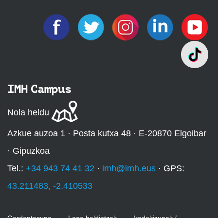
IMH Campus
Nola heldu
Azkue auzoa 1 · Posta kutxa 48 · E-20870 Elgoibar
· Gipuzkoa
Tel.:
+34 943 74 41 32
·
imh@imh.eus
· GPS:
43.211483, -2.410533
Gardentasuna
Lege baldintzak
Iradokizunak /