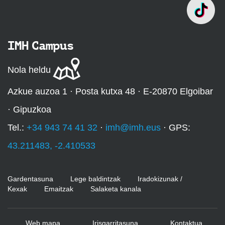
IMH Campus
Nola heldu
Azkue auzoa 1 · Posta kutxa 48 · E-20870 Elgoibar
· Gipuzkoa
Tel.:
+34 943 74 41 32
·
imh@imh.eus
· GPS:
43.211483, -2.410533
Gardentasuna
Lege baldintzak
Iradokizunak /
Kexak
Emaitzak
Salaketa kanala
Web mapa
Irisgarritasuna
Kontaktua