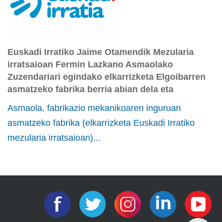
Euskadi Irratiko Jaime Otamendik Mezularia
irratsaioan Fermin Lazkano Asmaolako
Zuzendariari egindako elkarrizketa Elgoibarren
asmatzeko fabrika berria abian dela eta
Asmaola, fabrikazio mekanikoaren inguruan
asmatzeko fabrika (elkarrizketa Euskadi Irratiko
mezularia irratsaioan)...