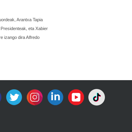
uordeak, Arantxa Tapia
 Presidenteak, eta Xabier
 izango dira Alfredo