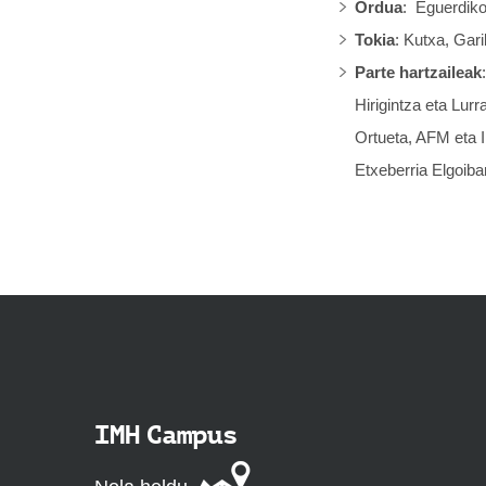
Ordua
: Eguerdiko
Tokia
: Kutxa, Gar
Parte hartzaileak
Hirigintza eta Lur
Ortueta, AFM eta 
Etxeberria Elgoib
IMH Campus