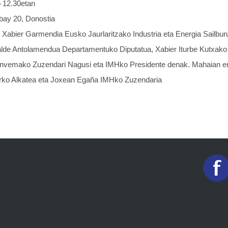
 12.30etan
ibay 20, Donostia
: Xabier Garmendia Eusko Jaurlaritzako Industria eta Energia Sailbur
ralde Antolamendua Departamentuko Diputatua, Xabier Iturbe Kutxako
Invemako Zuzendari Nagusi eta IMHko Presidente denak. Mahaian ere
arko Alkatea eta Joxean Egaña IMHko Zuzendaria