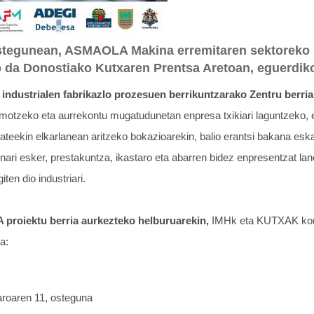
stegunean, ASMAOLA Makina erremitaren sektoreko p
 da Donostiako Kutxaren Prentsa Aretoan, eguerdiko
in industrialen fabrikazIo prozesuen berrikuntzarako Zentru be
pe motzeko eta aurrekontu mugatudunetan enpresa txikiari laguntzeko,
tateekin elkarlanean aritzeko bokazioarekin, balio erantsi bakana esk
ari esker, prestakuntza, ikastaro eta abarren bidez enpresentzat lan
en dio industriari.
roiektu berria aurkezteko helburuarekin,
IMHk eta KUTXAK kom
a:
aroaren 11, osteguna