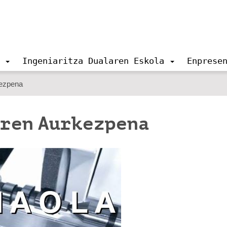
Ingeniaritza Dualaren Eskola
Enprese
kezpena
ren Aurkezpena