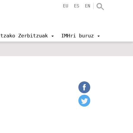
EU
ES
EN
ntzako Zerbitzuak
IMHri buruz