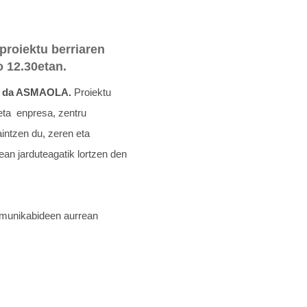
roiektu berriaren
 12.30etan.
rria da ASMAOLA.
Proiektu
 eta enpresa, zentru
aintzen du, zeren eta
ean jarduteagatik lortzen den
unikabideen aurrean