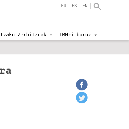
EU
ES
EN
ntzako Zerbitzuak
IMHri buruz
ra