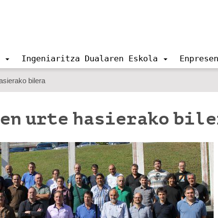
Ingeniaritza Dualaren Eskola
Enprese
sierako bilera
en urte hasierako bile