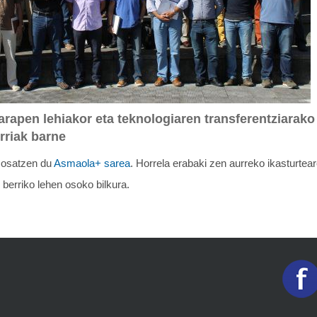
arapen lehiakor eta teknologiaren transferentziarako
rriak barne
k
osatzen du
Asmaola+ sarea
. Horrela erabaki zen aurreko ikasturtea
 berriko lehen osoko bilkura.