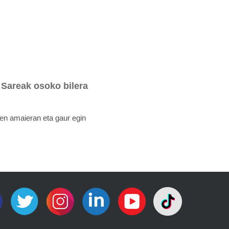
 Sareak osoko bilera
ren amaieran eta gaur egin