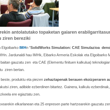
kin antolatutako topaketan gaiaren erabilgarritasu
 ziren bereziki
n Elgoibarko
IMH
n “
SolidWorks Simulation: CAE Simulazioa deno
MHn. Jardunaldi hau IMHk, Eibarko Armeria Eskolak eta Elgoibarko M
 baitan gauzatu zen eta CAE (Elementu finituen kalkulua) teknologiar
tu ziren bertan.
 beste, produktu eta piezen
zehaztapenak berauen ekoizperaren a
kutsi ziren, adibide ezberdinen bitartez. Gainera, kalkulu ezberdinak
ezkeela ere egiaztatu zen.
xearekin elkarlanean eta 25 enpresen parte hartzearekin gauzatu ze