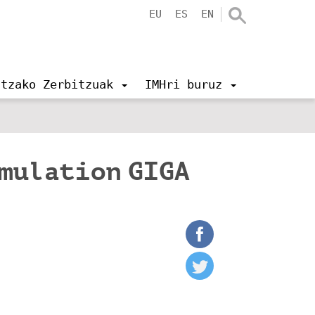
EU
ES
EN
ntzako Zerbitzuak
IMHri buruz
imulation GIGA