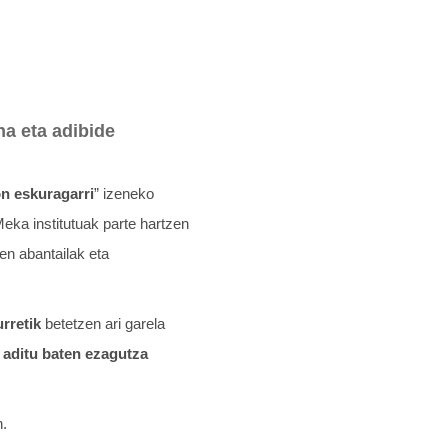
na eta adibide
n eskuragarri
” izeneko
eka institutuak parte hartzen
en abantailak eta
urretik
betetzen ari garela
,
aditu baten ezagutza
n.