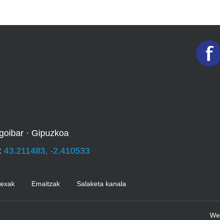
goibar · Gipuzkoa
:
43.211483, -2.410533
Kexak
Emaitzak
Salaketa kanala
We