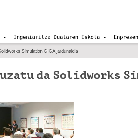
Ingeniaritza Dualaren Eskola
Enprese
Solidworks Simulation GIGA jardunaldia
uzatu da Solidworks S