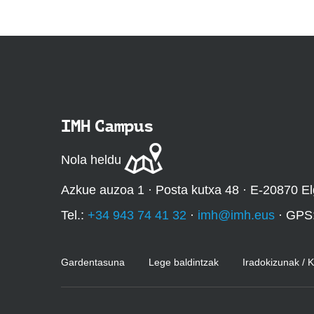
IMH Campus
Nola heldu
Azkue auzoa 1 · Posta kutxa 48 · E-20870 El
Tel.:
+34 943 74 41 32
·
imh@imh.eus
· GPS
Gardentasuna
Lege baldintzak
Iradokizunak / 