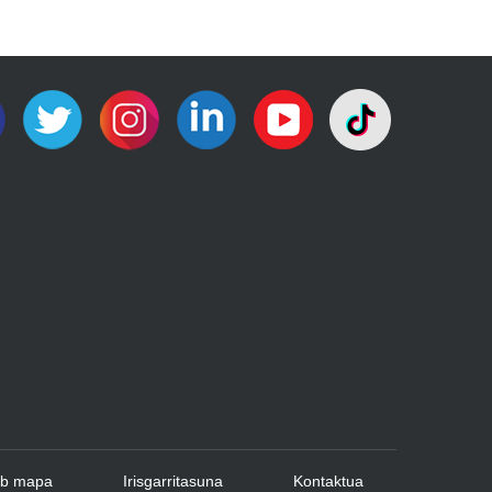
b mapa
Irisgarritasuna
Kontaktua