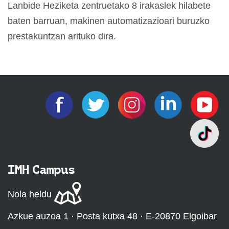
Lanbide Heziketa zentruetako 8 irakaslek hilabete
baten barruan, makinen automatizazioari buruzko
prestakuntzan arituko dira.
IMH Campus
Nola heldu
Azkue auzoa 1 · Posta kutxa 48 · E-20870 Elgoibar