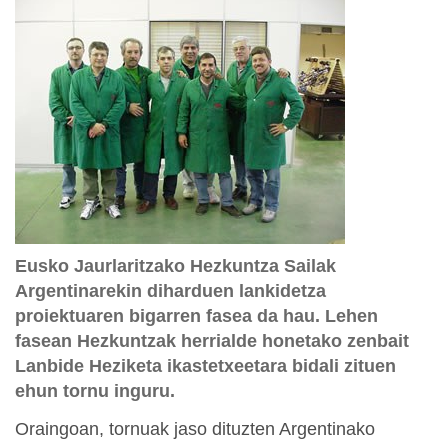
Eusko Jaurlaritzako Hezkuntza Sailak
Argentinarekin diharduen lankidetza
proiektuaren bigarren fasea da hau. Lehen
fasean Hezkuntzak herrialde honetako zenbait
Lanbide Heziketa ikastetxeetara bidali zituen
ehun tornu inguru.
Oraingoan, tornuak jaso dituzten Argentinako