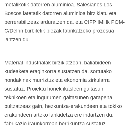
metalikotik datorren aluminioa. Salesianos Los
Boscos latetatik datorren aluminioa birziklatu eta
berrerabiltzeaz arduratzen da, eta CIFP IMHk POM-
C/Delrin txirbiletik piezak fabrikatzeko prozesua
lantzen du.
Material industrialak birziklatzean, baliabideen
kudeaketa eraginkorra sustatzen da, sortutako
hondakinak murriztuz eta ekonomia zirkularra
sustatuz. Proiektu honek ikasleen gaitasun
teknikoen eta ingurumen-gaitasunen garapena
bultzatzeaz gain, hezkuntza-erakundeen eta tokiko
erakundeen arteko lankidetza ere indartzen du,
fabrikazio iraunkorrean berrikuntza sustatuz.