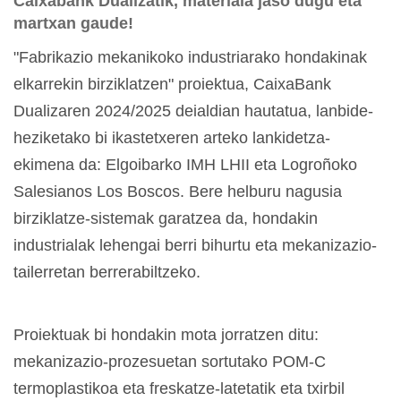
Caixabank Dualizatik, materiala jaso dugu eta
martxan gaude!
"Fabrikazio mekanikoko industriarako hondakinak
elkarrekin birziklatzen" proiektua, CaixaBank
Dualizaren 2024/2025 deialdian hautatua, lanbide-
heziketako bi ikastetxeren arteko lankidetza-
ekimena da: Elgoibarko IMH LHII eta Logroñoko
Salesianos Los Boscos. Bere helburu nagusia
birziklatze-sistemak garatzea da, hondakin
industrialak lehengai berri bihurtu eta mekanizazio-
tailerretan berrerabiltzeko.
Proiektuak bi hondakin mota jorratzen ditu:
mekanizazio-prozesuetan sortutako POM-C
termoplastikoa eta freskatze-latetatik eta txirbil