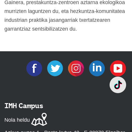
Gainera, prestakuntza-zentroen aztarna ekologikoa
murrizten laguntzen du, eta hezkuntza-komunitatea
industrian praktika jasangarriak txertatzearen
garrantziaz sentsibilizatzen du.
IMH Campus
Nola heldu