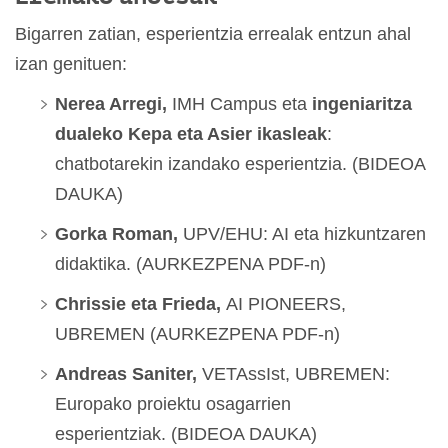
Bigarren zatian, esperientzia errealak entzun ahal
izan genituen:
Nerea Arregi,
IMH Campus eta
ingeniaritza
dualeko Kepa eta Asier ikasleak
:
chatbotarekin izandako esperientzia. (BIDEOA
DAUKA)
Gorka Roman,
UPV/EHU: AI eta hizkuntzaren
didaktika. (AURKEZPENA PDF-n)
Chrissie eta Frieda,
AI PIONEERS,
UBREMEN (AURKEZPENA PDF-n)
Andreas Saniter,
VETAssIst, UBREMEN:
Europako proiektu osagarrien
esperientziak. (BIDEOA DAUKA)