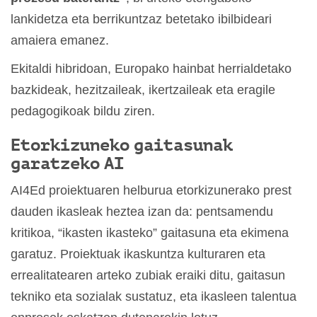
lankidetza eta berrikuntzaz betetako ibilbideari
amaiera emanez.
Ekitaldi hibridoan, Europako hainbat herrialdetako
bazkideak, hezitzaileak, ikertzaileak eta eragile
pedagogikoak bildu ziren.
Etorkizuneko gaitasunak
garatzeko AI
AI4Ed proiektuaren helburua etorkizunerako prest
dauden ikasleak heztea izan da: pentsamendu
kritikoa, “ikasten ikasteko” gaitasuna eta ekimena
garatuz. Proiektuak ikaskuntza kulturaren eta
errealitatearen arteko zubiak eraiki ditu, gaitasun
tekniko eta sozialak sustatuz, eta ikasleen talentua