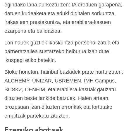
egindako lana aurkeztu zen: IA ereduen garapena,
datuen kudeaketa eta eduki digitalen sorkuntza,
irakasleen prestakuntza, eta erabilera-kasuen
ezarpena eta balidazioa.
Lan hauek guztiek ikaskuntza pertsonalizatua eta
barneratzailea sustatzeko helburua izan dute,
ikuspegi etiko batekin.
Bloke honetan, hainbat bazkidek parte hartu zuten:
ALCHEMY, UNIZAR, UBREMEN, IMH Campus,
SCSKZ, CENFIM, eta erabilera-kasuak gauzatu
dituzten beste lankide batzuek. Haien artean,
prozesuan izan dituzten erronkak eta lortutako
emaitzak partekatu zituzten.
Eremuko ahotsak