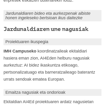
enpresek eskatzen dutenarekin lotuz.
Jardunaldiaren bideo eta aurkezpenak albiste
honen ingeleseko bertsioan ikus daitezke
Jardunaldiaren une nagusiak
Proiektuaren ikuspegia
IMH Campuseko
koordinatzaileak ekitaldiari
hasiera eman zion, AI4Eden helburu nagusiak
aurkeztuz: AI bidez ikaskuntza etikoago,
pertsonalizatuago eta barneratzaileago baterantz
urrats sendoak ematea Europan.
Emaitza nagusiak eta ondorioak
Ekitaldian AI4Ed proiektuaren ardatz nagusietan