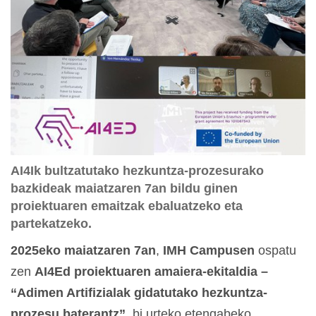
AI4Ik bultzatutako hezkuntza-prozesurako
bazkideak maiatzaren 7an bildu ginen
proiektuaren emaitzak ebaluatzeko eta
partekatzeko.
2025eko maiatzaren 7an
,
IMH Campusen
ospatu
zen
AI4Ed proiektuaren amaiera-ekitaldia –
“Adimen Artifizialak gidatutako hezkuntza-
prozesu baterantz”
, bi urteko etengabeko