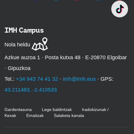
IMH Campus
Nola heldu
Azkue auzoa 1 · Posta kutxa 48 · E-20870 Elgoibar
· Gipuzkoa
Tel.:
+34 943 74 41 32
·
imh@imh.eus
· GPS:
43.211483, -2.410533
Gardentasuna
Lege baldintzak
Iradokizunak /
Kexak
Emaitzak
Salaketa kanala