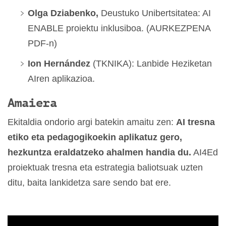
Olga Dziabenko,
Deustuko Unibertsitatea: AI
ENABLE proiektu inklusiboa. (AURKEZPENA
PDF-n)
Ion Hernández
(TKNIKA): Lanbide Heziketan
AIren aplikazioa.
Amaiera
Ekitaldia ondorio argi batekin amaitu zen:
AI tresna
etiko eta pedagogikoekin aplikatuz gero,
hezkuntza eraldatzeko ahalmen handia du.
AI4Ed
proiektuak tresna eta estrategia baliotsuak uzten
ditu, baita lankidetza sare sendo bat ere.