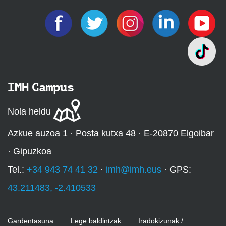
IMH Campus
Nola heldu
Azkue auzoa 1 · Posta kutxa 48 · E-20870 Elgoibar
· Gipuzkoa
Tel.:
+34 943 74 41 32
·
imh@imh.eus
· GPS:
43.211483, -2.410533
Gardentasuna
Lege baldintzak
Iradokizunak /