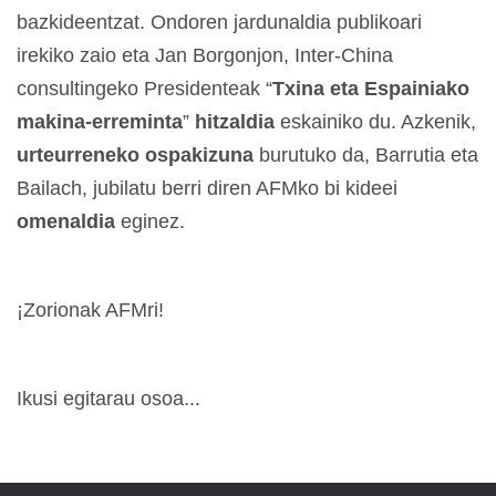
bazkideentzat. Ondoren jardunaldia publikoari
irekiko zaio eta Jan Borgonjon, Inter-China
consultingeko Presidenteak “
Txina eta Espainiako
makina-erreminta
”
hitzaldia
eskainiko du. Azkenik,
urteurreneko ospakizuna
burutuko da, Barrutia eta
Bailach, jubilatu berri diren AFMko bi kideei
omenaldia
eginez.
¡Zorionak AFMri!
Ikusi egitarau osoa...