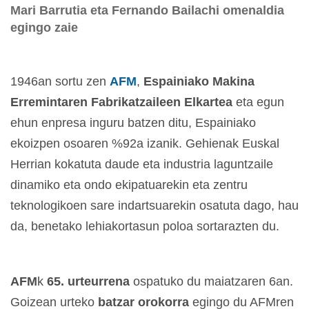
Mari Barrutia eta Fernando Bailachi omenaldia
egingo zaie
1946an sortu zen
AFM
,
Espainiako Makina
Erremintaren Fabrikatzaileen Elkartea
eta egun
ehun enpresa inguru batzen ditu, Espainiako
ekoizpen osoaren %92a izanik. Gehienak Euskal
Herrian kokatuta daude eta industria laguntzaile
dinamiko eta ondo ekipatuarekin eta zentru
teknologikoen sare indartsuarekin osatuta dago, hau
da, benetako lehiakortasun poloa sortarazten du.
AFM
k
65. urteurrena
ospatuko du maiatzaren 6an.
Goizean urteko
batzar orokorra
egingo du AFMren