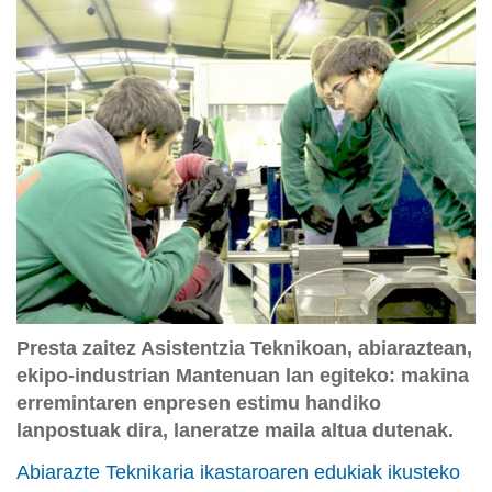
Presta zaitez Asistentzia Teknikoan, abiaraztean,
ekipo-industrian Mantenuan lan egiteko: makina
erremintaren enpresen estimu handiko
lanpostuak dira, laneratze maila altua dutenak.
Abiarazte Teknikaria ikastaroaren edukiak ikusteko