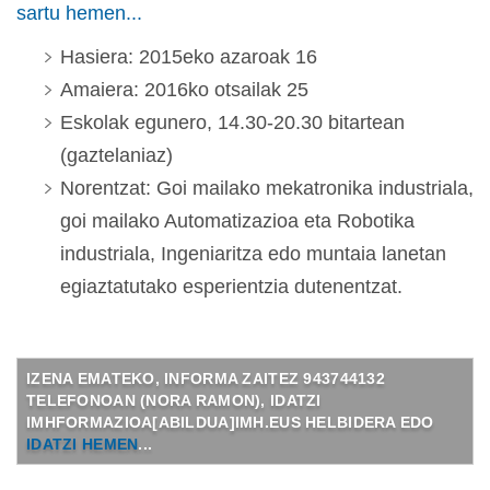
sartu hemen...
Hasiera: 2015eko azaroak 16
Amaiera: 2016ko otsailak 25
Eskolak egunero, 14.30-20.30 bitartean
(gaztelaniaz)
Norentzat: Goi mailako mekatronika industriala,
goi mailako Automatizazioa eta Robotika
industriala, Ingeniaritza edo muntaia lanetan
egiaztatutako esperientzia dutenentzat.
IZENA EMATEKO, INFORMA ZAITEZ 943744132
TELEFONOAN (NORA RAMON), IDATZI
IMHFORMAZIOA[ABILDUA]IMH.EUS HELBIDERA EDO
IDATZI HEMEN
...