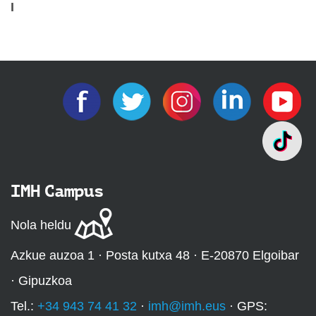
I
IMH Campus
Nola heldu
Azkue auzoa 1 · Posta kutxa 48 · E-20870 Elgoibar
· Gipuzkoa
Tel.:
+34 943 74 41 32
·
imh@imh.eus
· GPS: