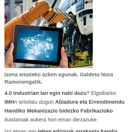
Izena emateko azken egunak. Galdetu Nora
Ramonengatik.
4.0 industrian lan egin nahi duzu
? Elgoibarko
IMH
n antolatu dugun
Abiadura eta Errendimendu
Handiko Mekanizazio bidezko Fabrikazioko
ikastaroak aukera hori eman diezazuke.
Iaz eman zen
lehen edizioak arrakasta handia