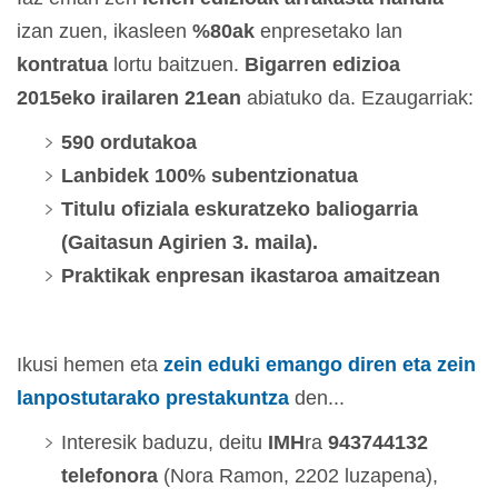
izan zuen, ikasleen
%80ak
enpresetako lan
kontratua
lortu baitzuen.
Bigarren edizioa
2015eko irailaren 21ean
abiatuko da. Ezaugarriak:
590 ordutakoa
Lanbidek 100% subentzionatua
Titulu ofiziala eskuratzeko baliogarria
(Gaitasun Agirien 3. maila).
Praktikak enpresan ikastaroa amaitzean
Ikusi hemen eta
zein eduki emango diren eta zein
lanpostutarako prestakuntza
den...
Interesik baduzu, deitu
IMH
ra
943744132
telefonora
(Nora Ramon, 2202 luzapena),