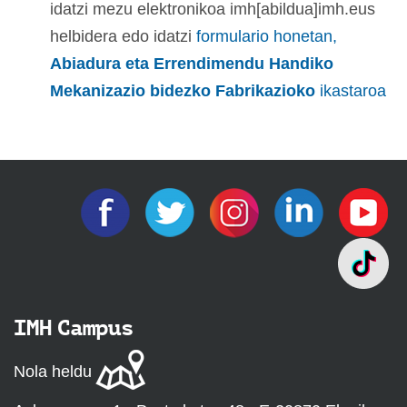
idatzi mezu elektronikoa imh[abildua]imh.eus
helbidera edo idatzi
formulario honetan,
Abiadura eta Errendimendu Handiko
Mekanizazio bidezko Fabrikazioko
ikastaroa
IMH Campus
Nola heldu