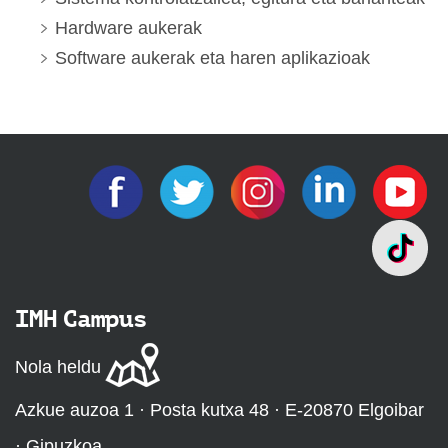
Hardware aukerak
Software aukerak eta haren aplikazioak
IMH Campus
Nola heldu
Azkue auzoa 1 · Posta kutxa 48 · E-20870 Elgoibar
· Gipuzkoa