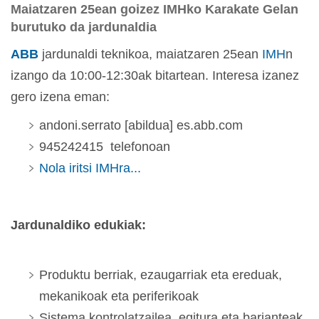
Maiatzaren 25ean goizez IMHko Karakate Gelan
burutuko da jardunaldia
ABB
jardunaldi teknikoa, maiatzaren 25ean
IMH
n
izango da 10:00-12:30ak bitartean. Interesa izanez
gero izena eman:
andoni.serrato [abildua] es.abb.com
945242415 telefonoan
Nola iritsi IMHra...
Jardunaldiko edukiak:
Produktu berriak, ezaugarriak eta ereduak,
mekanikoak eta periferikoak
Sistema kontrolatzailea, egitura eta barianteak