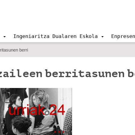
Ingeniaritza Dualaren Eskola
Enprese
ritasunen berri
zaileen berritasunen 