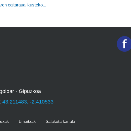
en egitaraua ikusteko...
goibar · Gipuzkoa
:
43.211483, -2.410533
Kexak
Emaitzak
Salaketa kanala