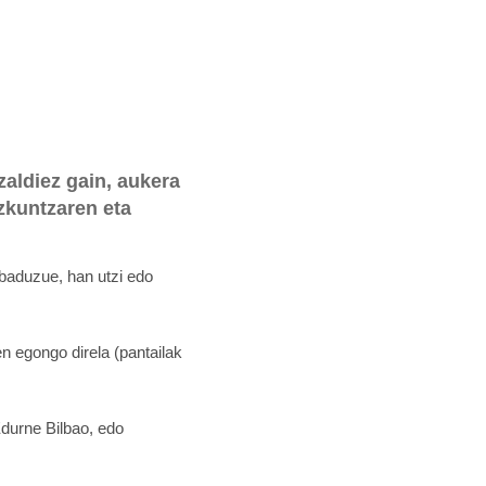
aldiez gain, aukera
zkuntzaren eta
 baduzue, han utzi edo
 egongo direla (pantailak
durne Bilbao, edo