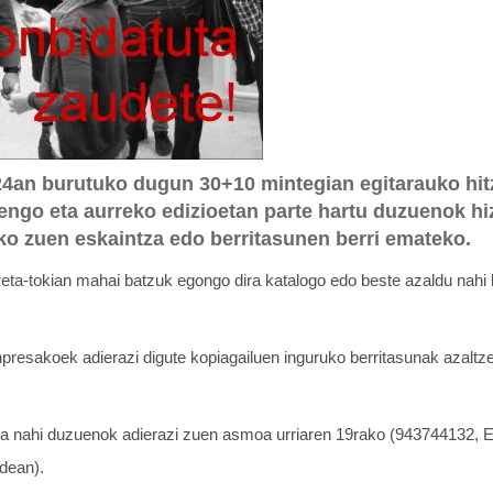
24an burutuko dugun 30+10 mintegian egitarauko hitz
engo eta aurreko edizioetan parte hartu duzuenok hi
o zuen eskaintza edo berritasunen berri emateko.
eta-tokian mahai batzuk egongo dira katalogo edo beste azaldu nahi
esakoek adierazi digute kopiagailuen inguruko berritasunak azaltzen
ea nahi duzuenok adierazi zuen asmoa urriaren 19rako (943744132, E
dean).