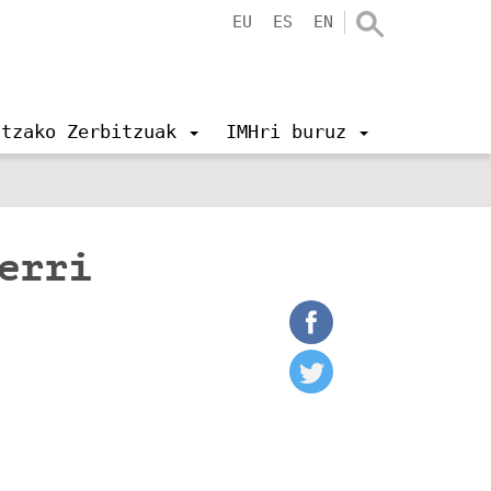
EU
ES
EN
ntzako Zerbitzuak
IMHri buruz
berri