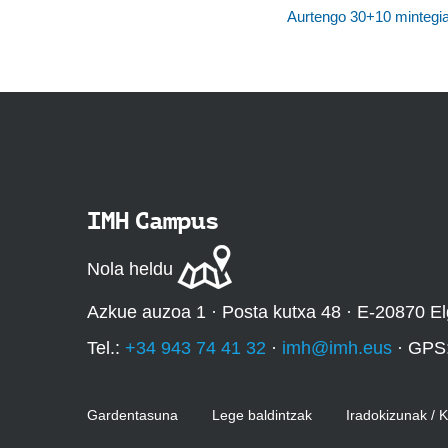
Aurtengo 30+10 mintegiar
IMH Campus
Nola heldu
Azkue auzoa 1 · Posta kutxa 48 · E-20870 El
Tel.:
+34 943 74 41 32
·
imh@imh.eus
· GPS
Gardentasuna
Lege baldintzak
Iradokizunak / 