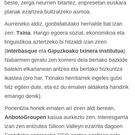
beste, zerga-neurrien bitartez, enpresetan euskara
planak ezartzea bultzatzeko asmoa.
Aurreneko aldiz, gonbidatutako herrialde bat izan
zen:
Txina
. Hango egoera sozial, ekonomikoa eta
linguistikoa aztertzeko bi hitzaldi izan ziren
(
Interbasque
eta
Gipuzkoako txinera institutua
)
Nabarmen geratu zen komeni dela bertako bazkide
batekin elkarlanean aritzea eta bertako hizkuntza
ikastea (oro har, Txinako herritarrek ingeles gutxi
hitz egiten dute, eta ez du ematen aldaketa handirik
emango denik).
Ponentzia horiek ematen ari ziren aldi berean,
AnbotoGroupen
kasua aurkeztu zen. Interesgarria
izan zen entzutea Silicon Valleyn ezarrita dagoen