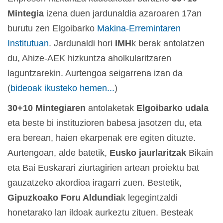
Mintegia
izena duen jardunaldia azaroaren 17an
burutu zen Elgoibarko
Makina-Erremintaren
Institutuan
. Jardunaldi hori
IMH
k berak antolatzen
du, Ahize-AEK hizkuntza aholkularitzaren
laguntzarekin. Aurtengoa seigarrena izan da
(
bideoak ikusteko hemen...
)
30+10 Mintegiaren
antolaketak
Elgoibarko udala
eta beste bi instituzioren babesa jasotzen du, eta
era berean, haien ekarpenak ere egiten dituzte.
Aurtengoan, alde batetik,
Eusko jaurlaritzak
Bikain
eta Bai Euskarari ziurtagirien artean proiektu bat
gauzatzeko akordioa iragarri zuen. Bestetik,
Gipuzkoako Foru Aldundia
k legegintzaldi
honetarako lan ildoak aurkeztu zituen. Besteak