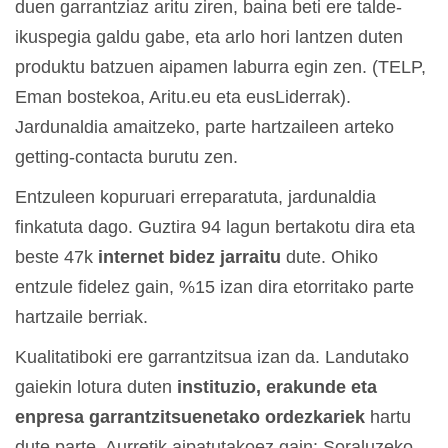
duen garrantziaz aritu ziren, baina beti ere talde-
ikuspegia galdu gabe, eta arlo hori lantzen duten
produktu batzuen aipamen laburra egin zen. (TELP,
Eman bostekoa, Aritu.eu eta eusLiderrak).
Jardunaldia amaitzeko, parte hartzaileen arteko
getting-contacta burutu zen.
Entzuleen kopuruari erreparatuta, jardunaldia
finkatuta dago. Guztira 94 lagun bertakotu dira eta
beste 47k
internet bidez jarraitu
dute. Ohiko
entzule fidelez gain, %15 izan dira etorritako parte
hartzaile berriak.
Kualitatiboki ere garrantzitsua izan da. Landutako
gaiekin lotura duten
instituzio, erakunde eta
enpresa garrantzitsuenetako ordezkariek
hartu
dute parte. Aurretik aipatutakoez gain: Soraluzeko