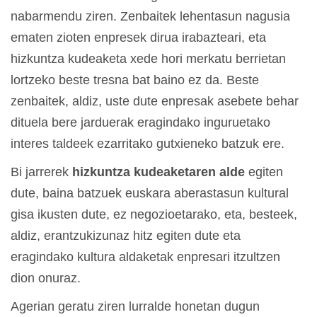
nabarmendu ziren. Zenbaitek lehentasun nagusia
ematen zioten enpresek dirua irabazteari, eta
hizkuntza kudeaketa xede hori merkatu berrietan
lortzeko beste tresna bat baino ez da. Beste
zenbaitek, aldiz, uste dute enpresak asebete behar
dituela bere jarduerak eragindako inguruetako
interes taldeek ezarritako gutxieneko batzuk ere.
Bi jarrerek
hizkuntza kudeaketaren alde
egiten
dute, baina batzuek euskara aberastasun kultural
gisa ikusten dute, ez negozioetarako, eta, besteek,
aldiz, erantzukizunaz hitz egiten dute eta
eragindako kultura aldaketak enpresari itzultzen
dion onuraz.
Agerian geratu ziren lurralde honetan dugun