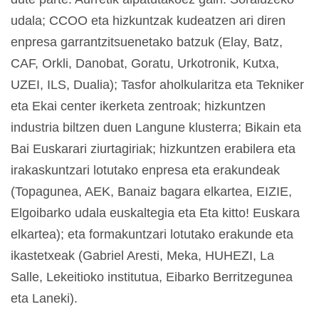
udala; CCOO eta hizkuntzak kudeatzen ari diren
enpresa garrantzitsuenetako batzuk (Elay, Batz,
CAF, Orkli, Danobat, Goratu, Urkotronik, Kutxa,
UZEI, ILS, Dualia); Tasfor aholkularitza eta Tekniker
eta Ekai center ikerketa zentroak; hizkuntzen
industria biltzen duen Langune klusterra; Bikain eta
Bai Euskarari ziurtagiriak; hizkuntzen erabilera eta
irakaskuntzari lotutako enpresa eta erakundeak
(Topagunea, AEK, Banaiz bagara elkartea, EIZIE,
Elgoibarko udala euskaltegia eta Eta kitto! Euskara
elkartea); eta formakuntzari lotutako erakunde eta
ikastetxeak (Gabriel Aresti, Meka, HUHEZI, La
Salle, Lekeitioko institutua, Eibarko Berritzegunea
eta Laneki).