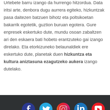
Urtebete barru izango da hurrengo hitzordua. Data
iritsi arte, denbora dugu aurrera egiteko, hizkuntzak
pasa daitezen batzuen bihotz eta poltsikoetan
bakarrik egotetik, guztion buruan egotera. Gure
enpresek eskertuko dute, mundu osoan zabaltzen
ari den eskaera bati hobeto erantzuteko gai izango
direlako. Eta etorkizuneko belaunaldiek ere
eskertuko dute, planetak duen
hizkuntza eta
kultura aniztasuna ezagutzeko aukera
izango
dutelako.