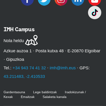
IMH Campus
Nola heldu
Azkue auzoa 1 · Posta kutxa 48 · E-20870 Elgoibar
· Gipuzkoa
Tel.:
+34 943 74 41 32
·
imh@imh.eus
· GPS:
43.211483, -2.410533
Gardentasuna
Lege baldintzak
Iradokizunak /
Kexak
Emaitzak
Salaketa kanala