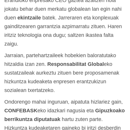
Erandioko enpresako CEO gaztea azaltzen nola
jokatu behar duen merkatu globalean lan egin nahi
duen
ekintzaile
batek. Jarreraren eta konplexuak
gainditzearen garrantzia azpimarratu zituen. Haren
iritziz teknologia ona dugu; saltzen ikastea falta
zaigu.
Jarraian, partehartzaileek hobekien baloratutako
hitzaldia izan zen.
Responsabilitat Global
eko
sustatzaileak aurkeztu zituen bere proposamenak
hizkuntza kudeaketa enpresen erantzukizun
sozialean txertatzeko.
Ondorengo mahai inguruan, aipatuta hizlariez gain,
CONFEBASK
eko idazkari nagusia eta
Gipuzkoako
berrikuntza diputatuak
hartu zuten parte.
Hizkuntza kudeaketaren gaineko bi iritzi desberdin