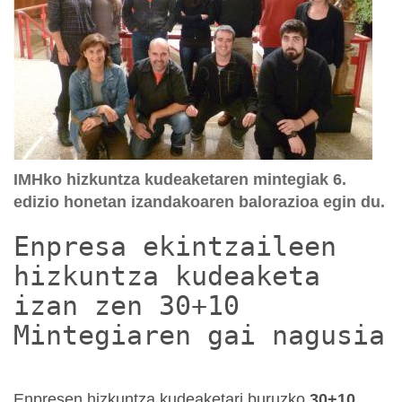
IMHko hizkuntza kudeaketaren mintegiak 6.
edizio honetan izandakoaren balorazioa egin du.
Enpresa ekintzaileen
hizkuntza kudeaketa
izan zen 30+10
Mintegiaren gai nagusia
Enpresen hizkuntza kudeaketari buruzko
30+10