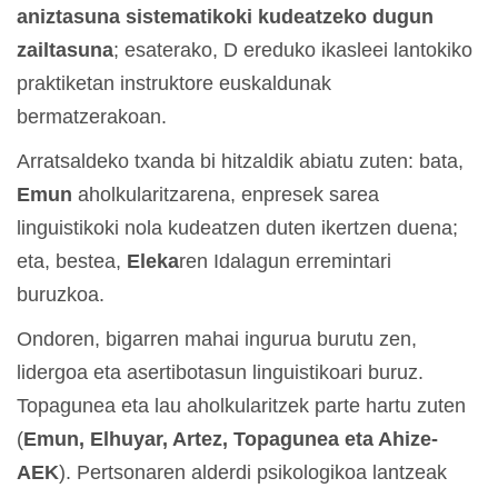
aniztasuna sistematikoki kudeatzeko dugun
zailtasuna
; esaterako, D ereduko ikasleei lantokiko
praktiketan instruktore euskaldunak
bermatzerakoan.
Arratsaldeko txanda bi hitzaldik abiatu zuten: bata,
Emun
aholkularitzarena, enpresek sarea
linguistikoki nola kudeatzen duten ikertzen duena;
eta, bestea,
Eleka
ren Idalagun erremintari
buruzkoa.
Ondoren, bigarren mahai ingurua burutu zen,
lidergoa eta asertibotasun linguistikoari buruz.
Topagunea eta lau aholkularitzek parte hartu zuten
(
Emun, Elhuyar, Artez, Topagunea eta Ahize-
AEK
). Pertsonaren alderdi psikologikoa lantzeak