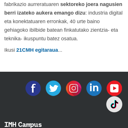
fabrikazio aurreratuaren
sektoreko joera nagusien
berri izateko aukera emango dizu
:
industria digital
eta konektatuaren erronkak, 40 urte baino
gehiagoko ibilbide batean finkatutako zientzia- eta
teknika- ikuspuntu batez osatua.
Ikusi
21CMH egitaraua
...
IMH Campus