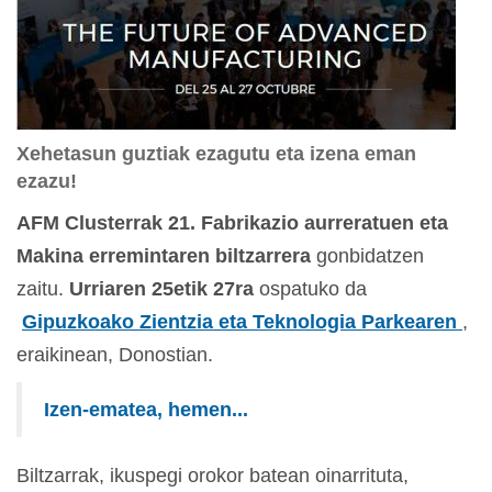
Xehetasun guztiak ezagutu eta izena eman
ezazu!
AFM Clusterrak 21. Fabrikazio aurreratuen eta
Makina erremintaren biltzarrera
gonbidatzen
zaitu.
Urriaren 25etik 27ra
ospatuko da
Gipuzkoako Zientzia eta Teknologia Parkearen
,
eraikinean, Donostian.
Izen-ematea, hemen...
Biltzarrak, ikuspegi orokor batean oinarrituta,