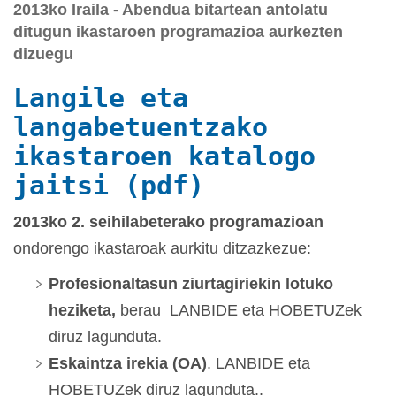
2013ko Iraila - Abendua bitartean antolatu
ditugun ikastaroen programazioa aurkezten
dizuegu
Langile eta
langabetuentzako
ikastaroen katalogo
jaitsi (pdf)
2013ko 2. seihilabeterako programazioan
ondorengo ikastaroak aurkitu ditzazkezue:
Profesionaltasun ziurtagiriekin lotuko
heziketa,
berau LANBIDE eta HOBETUZek
diruz lagunduta.
Eskaintza irekia (OA)
. LANBIDE eta
HOBETUZek diruz lagunduta..