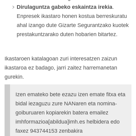
Dirulaguntza gabeko eskaintza irekia
.
Enpresek ikastaro honen kostua berreskuratu
ahal izango dute Gizarte Segurantzako kuotek
prestakuntzarako duten hobarien bitartez.
Ikastaroen katalagoan zuri interesatzen zaizun
ikastaroa ez badago, jarri zaitez harremanetan
gurekin.
Izen emateko bete ezazu izen emate fitxa eta
bidal iezaguzu zure NANaren eta nomina-
goiburuaren kopiarekin batera emailez
imhformazioa[abildua]imh.es helbidera edo
faxez 943744153 zenbakira