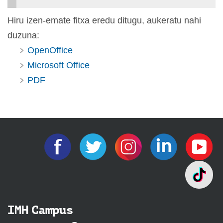
Hiru izen-emate fitxa eredu ditugu, aukeratu nahi
duzuna:
OpenOffice
Microsoft Office
PDF
IMH Campus