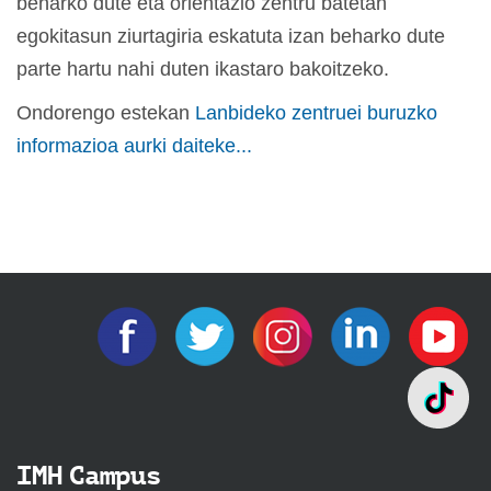
beharko dute eta orientazio zentru batetan
egokitasun ziurtagiria eskatuta izan beharko dute
parte hartu nahi duten ikastaro bakoitzeko.
Ondorengo estekan
Lanbideko zentruei buruzko
informazioa aurki daiteke...
IMH Campus