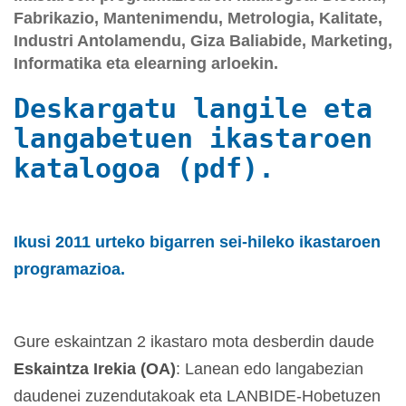
Fabrikazio, Mantenimendu, Metrologia, Kalitate,
Industri Antolamendu, Giza Baliabide, Marketing,
Informatika eta elearning arloekin.
Deskargatu langile eta
langabetuen ikastaroen
katalogoa (pdf).
Ikusi 2011 urteko bigarren sei-hileko ikastaroen
programazioa.
Gure eskaintzan 2 ikastaro mota desberdin daude
E
skaintza Irekia (OA)
: Lanean edo langabezian
daudenei zuzendutakoak eta LANBIDE-Hobetuzen