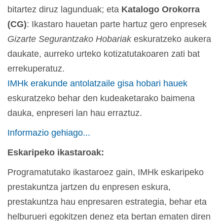
bitartez diruz lagunduak; eta
Katalogo Orokorra
(CG)
: Ikastaro hauetan parte hartuz gero enpresek
Gizarte Segurantzako Hobariak
eskuratzeko aukera
daukate, aurreko urteko kotizatutakoaren zati bat
errekuperatuz.
IMHk erakunde antolatzaile gisa hobari hauek
eskuratzeko behar den kudeaketarako baimena
dauka, enpreseri lan hau erraztuz.
Informazio gehiago...
Eskaripeko ikastaroak:
Programatutako ikastaroez gain, IMHk eskaripeko
prestakuntza jartzen du enpresen eskura,
prestakuntza hau enpresaren estrategia, behar eta
helburueri egokitzen denez eta bertan ematen diren