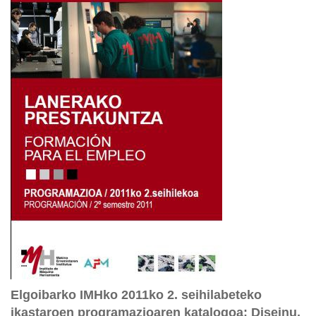
Elgoibarko IMHko 2011ko 2. seihilabeteko
ikastaroen programazioaren katalogoa: Diseinu,