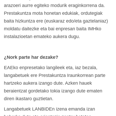
arazoeri aurre egiteko modurik eraginkorrena da.
Prestakuntza mota honetan edukiak, ordutegiak
baita hizkuntza ere (euskaraz edo/eta gaztelaniaz)
moldatu daitezke eta bai enpresan baita IMHko
instalazioetan emateko aukera dugu.
¿Nork parte har dezake?
EAEko enpresetako langileek eta, iaz bezala,
langabetuek ere Prestakuntza Iraunkorrean parte
hartzeko aukera izango dute. Azken hauek
beraientzat gordetako tokia izango dute ematen
diren ikastaro guztietan.
Langabetuek LANBIDEn izena emanda izan