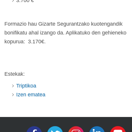
3.700 €
Formazio hau Gizarte Segurantzako kuotengandik
bonifikatu ahal izango da. Aplikatuko den gehieneko
kopurua: 3.170€.
Estekak:
Triptikoa
Izen ematea