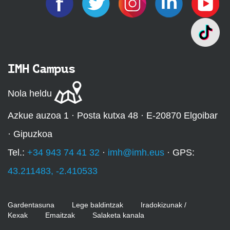
IMH Campus
Nola heldu
Azkue auzoa 1 · Posta kutxa 48 · E-20870 Elgoibar
· Gipuzkoa
Tel.:
+34 943 74 41 32
·
imh@imh.eus
· GPS:
43.211483, -2.410533
Gardentasuna
Lege baldintzak
Iradokizunak /
Kexak
Emaitzak
Salaketa kanala