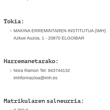
Tokia:
MAKINA ERREMINTAREN INSTITUTUA (IMH)
Azkue Auzoa, 1 - 20870 ELGOIBAR
Harremanetarako:
Nora Ramon Tel: 943744132
imhformazioa@imh.es
Matrikularen salneurria: