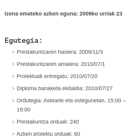
Izena emateko azken eguna:
2009ko urriak 23
Egutegia:
Prestakuntzaren hasiera: 2009/11/3
Prestakuntzaren amaiera: 2010/07/1
Proiektuak entregatu: 2010/07/20
Diploma banaketa ekitaldia: 2010/07/27
Ordutegia: Astearte eta ostegunetan, 15:00 –
19:00
Prestakuntza orduak: 240
Azken proiektu orduak: 60