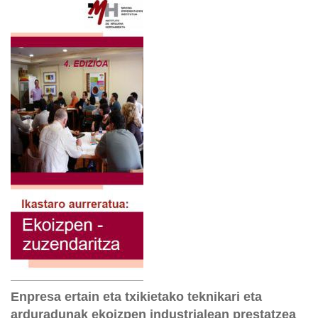
Enpresa ertain eta txikietako teknikari eta
arduradunak ekoizpen industrialean prestatzea