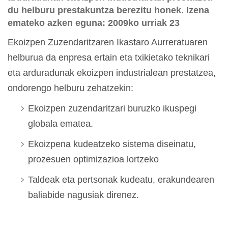
du helburu prestakuntza berezitu honek. Izena
emateko azken eguna: 2009ko urriak 23
Ekoizpen Zuzendaritzaren Ikastaro Aurreratuaren
helburua da enpresa ertain eta txikietako teknikari
eta arduradunak ekoizpen industrialean prestatzea,
ondorengo helburu zehatzekin:
Ekoizpen zuzendaritzari buruzko ikuspegi
globala ematea.
Ekoizpena kudeatzeko sistema diseinatu,
prozesuen optimizazioa lortzeko
Taldeak eta pertsonak kudeatu, erakundearen
baliabide nagusiak direnez.