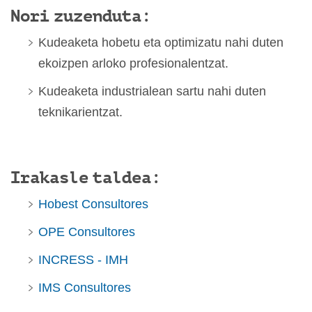
Nori zuzenduta:
Kudeaketa hobetu eta optimizatu nahi duten
ekoizpen arloko profesionalentzat.
Kudeaketa industrialean sartu nahi duten
teknikarientzat.
Irakasle taldea:
Hobest Consultores
OPE Consultores
INCRESS - IMH
IMS Consultores