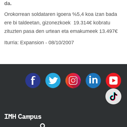
da.
Orokorrean soldataren igoera %5,4 koa izan bada
ere bi taldeetan, gizonezkoek 19.314€ kobratu
zituzten pasa den urtean eta emakumeek 13.497€
Iturria: Expansion - 08/10/2007
IMH Campus