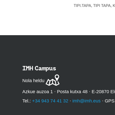
TIPI.TAPA, TIPI TAPA,
IMH Campus
Nola heldu
Azkue auzoa 1 · Posta kutxa 48 · E-20870 El
Tel.:
+34 943 74 41 32
·
imh@imh.eus
· GPS