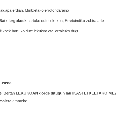
 aldapa erdian, Mintxetako errotondaraino
 Batxilergokoek
hartuko dute lekukoa, Erretxindiko zubira arte
BH
koek hartuko dute lekukoa eta jarraituko dugu
Museoa
rte. Bertan
LEKUKOAN gorde ditugun lau IKASTETXEETAKO MEZU
maiera
emateko.