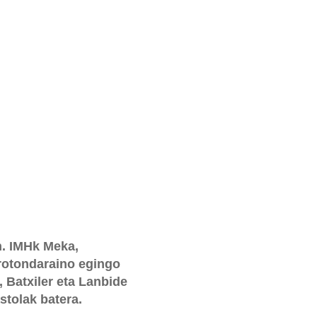
n. IMHk Meka,
rrotondaraino egingo
 Batxiler eta Lanbide
stolak batera.