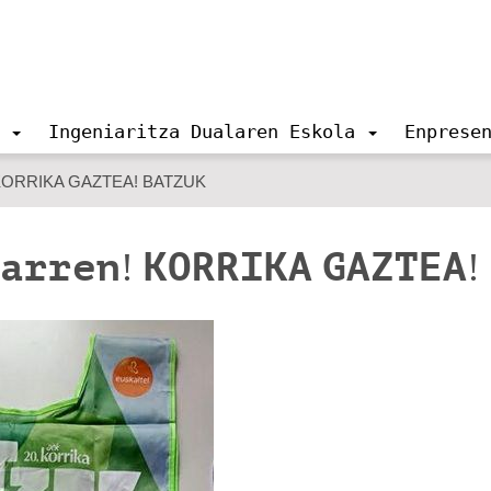
Ingeniaritza Dualaren Eskola
Enprese
! KORRIKA GAZTEA! BATZUK
arren! KORRIKA GAZTEA!