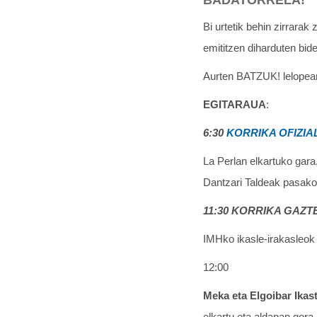
BADATORRELA!
Bi urtetik behin zirrara
emititzen diharduten bid
Aurten BATZUK! lelopean
EGITARAUA
:
6:30
KORRIKA OFIZIA
La Perlan elkartuko gara
Dantzari Taldeak pasako
11:30 KORRIKA GAZT
IMHko ikasle-irakasleok 
12:00
Meka eta Elgoibar Ikas
elkartu eta aldapan gora.