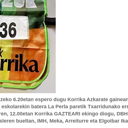
izeko 6.20etan espero dugu Korrika Azkarate gainea
ri eskolarekin batera La Perla paretik Txarridunako e
ren, 12.00etan Korrika GAZTEARI ekingo diogu, DBH,
leren bueltan, IMH, Meka, Arreiturre eta Elgoibar Ika