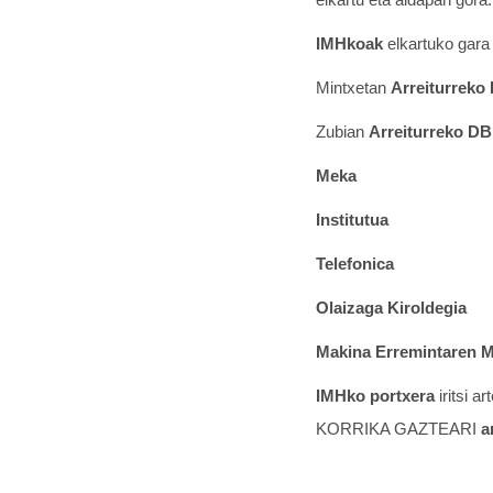
IMHkoak
elkartuko gara
Mintxetan
Arreiturreko
Zubian
Arreiturreko D
Meka
Institutua
Telefonica
Olaizaga Kiroldegia
Makina Erremintaren 
IMHko portxera
iritsi a
KORRIKA GAZTEARI
a