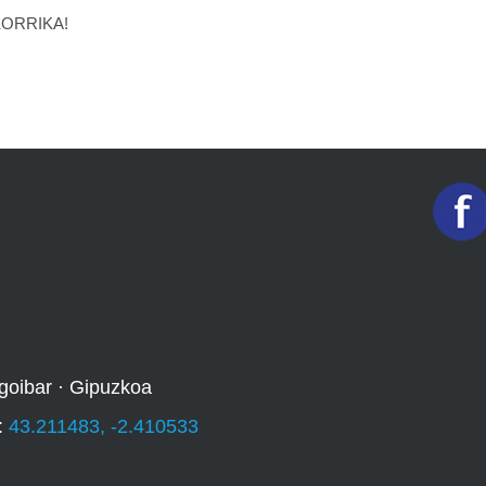
 KORRIKA!
goibar · Gipuzkoa
:
43.211483, -2.410533