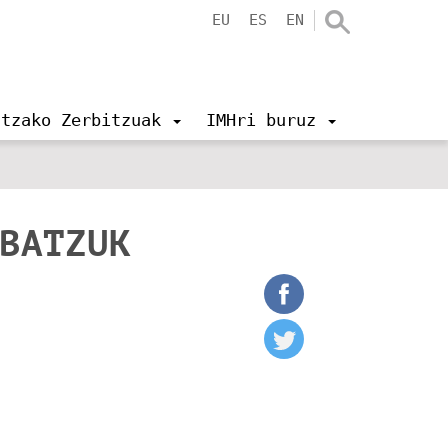
EU
ES
EN
ntzako Zerbitzuak
IMHri buruz
 BATZUK