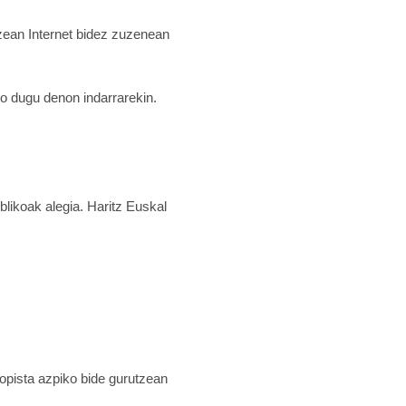
zean Internet bidez zuzenean
 dugu denon indarrarekin.
blikoak alegia. Haritz Euskal
topista azpiko bide gurutzean