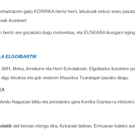
k zeharkatzen gaitu KORRIKA herriz-herri, lekukoak eskuz-esku pasat
eoak ikustean!
 berriz ere gozatuko dugu momentua, eta EUSKARA ikusgarri egingo
LA ELGOIBARTIK
, IMH, Meka, Arreiturre eta Herri Eskolakook, Elgoibarko ikastetxe pu
 digu lekukoa eta guk ondoren Mauxitxa Txarangari pasako diogu.
EA
Areto Nagusian bildu eta prestatuko gara Korrika Gaztea-ra irtetzeko
tolatik
aldi berean irtengo dira, Azkarate bidean, Ermuaran kaleko au