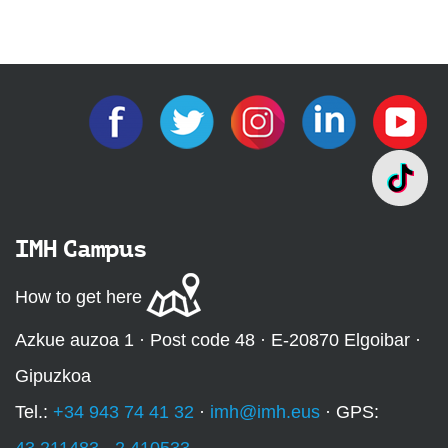
IMH Campus
How to get here
Azkue auzoa 1 · Post code 48 · E-20870 Elgoibar ·
Gipuzkoa
Tel.:
+34 943 74 41 32
·
imh@imh.eus
· GPS: