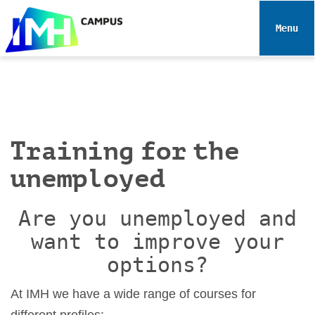
N
a
Toggle 
v
i
g
a
t
i
Training for the
o
n
unemployed
Are you unemployed and
want to improve your
options?
At IMH we have a wide range of courses for