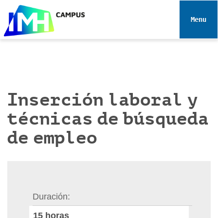
N
a
Toggle 
v
e
g
a
c
i
Inserción laboral y
ó
técnicas de búsqueda
n
de empleo
Duración
15
horas