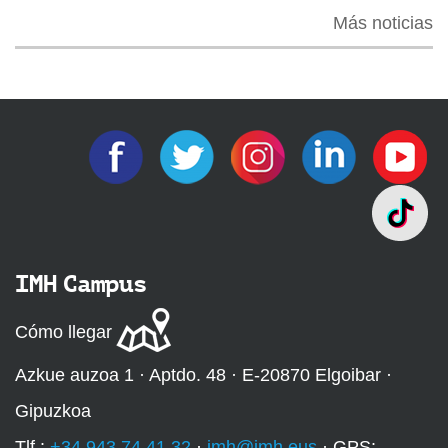
Más noticias
IMH Campus
Cómo llegar
Azkue auzoa 1 · Aptdo. 48 · E-20870 Elgoibar ·
Gipuzkoa
Tlf.:
+34 943 74 41 32
·
imh@imh.eus
· GPS: