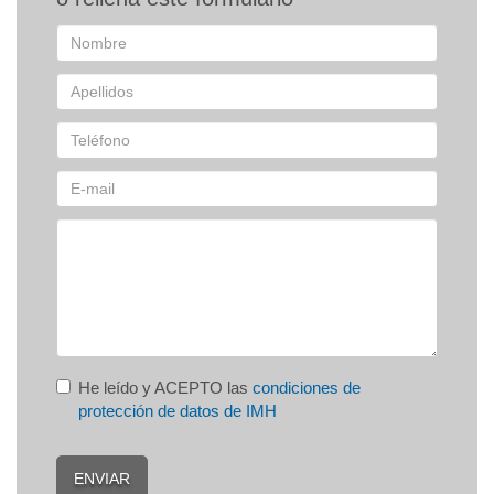
Mejora de tu competitividad técnica y
humana
Captación de talento
Expertos con amplia experiencia
Instalaciones avanzadas
Vive la Industria 4.0
He leído y ACEPTO las
condiciones de
protección de datos de IMH
ENVIAR