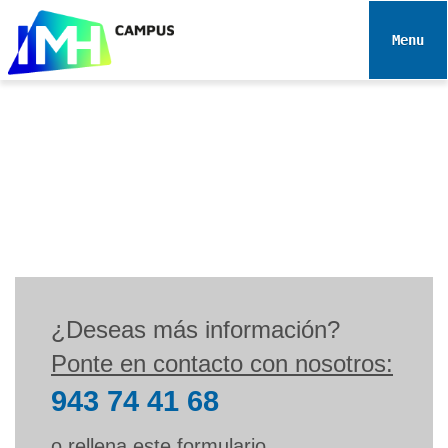
N
a
Toggle 
v
e
g
a
c
i
ó
n
¿Deseas más información?
Ponte en contacto con nosotros:
943 74 41 68
Servicios a empresas
o rellena este formulario