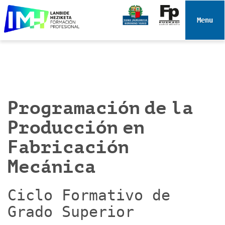
N
a
Toggle 
v
e
g
a
c
i
Programación de la
ó
n
Producción en
Fabricación
Mecánica
Ciclo Formativo de
Grado Superior