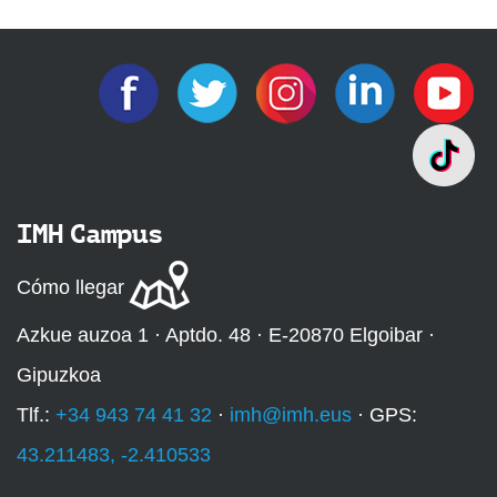
IMH Campus
Cómo llegar
Azkue auzoa 1 · Aptdo. 48 · E-20870 Elgoibar ·
Gipuzkoa
Tlf.:
+34 943 74 41 32
·
imh@imh.eus
· GPS:
43.211483, -2.410533