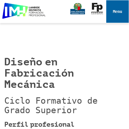
N
a
Toggle 
v
e
g
a
c
i
Diseño en
ó
n
Fabricación
Mecánica
Ciclo Formativo de
Grado Superior
Perfil profesional