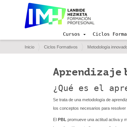
Cursos
Ciclos Forma
N
a
U
Inicio
Ciclos Formativos
Metodología innovad
v
s
e
g
t
a
Aprendizaje 
e
c
i
d
ó
¿Qué es el apr
e
n
s
Se trata de una metodología de aprendiz
t
los conceptos necesarios para resolver 
á
El
PBL
promueve una actitud activa y mo
a