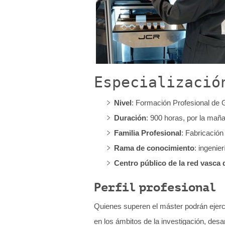
q
u
í
:
Especializació
Nivel
: Formación Profesional de 
Duración
: 900 horas, por la maña
Familia Profesional
: Fabricació
Rama de conocimiento
: ingenier
Centro público de la red vasca d
Perfil profesional
Quienes superen el máster podrán ejerc
en los ámbitos de la investigación, desar