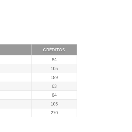
CRÉDITOS
84
105
189
63
84
105
270