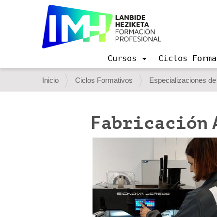
Cursos
Ciclos Forma
N
a
U
Inicio
Ciclos Formativos
Especializaciones de
v
s
e
g
t
a
Fabricación 
e
c
i
d
ó
e
n
s
t
á
a