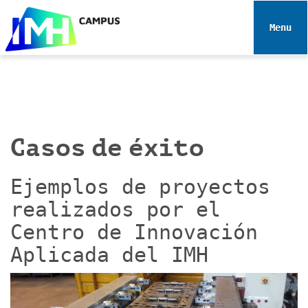
N
a
Toggle 
v
e
g
a
c
i
Casos de éxito
ó
n
Ejemplos de proyectos
realizados por el
Centro de Innovación
Aplicada del IMH