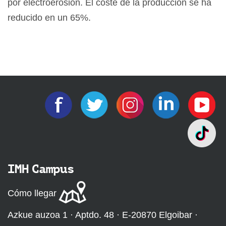
por electroerosión. El coste de la producción se ha
reducido en un 65%.
IMH Campus
Cómo llegar
Azkue auzoa 1 · Aptdo. 48 · E-20870 Elgoibar ·