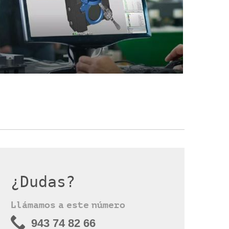
¿Dudas?
Llámamos a este número
943 74 82 66