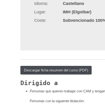
Idioma
Castellano
q
u
Lugar
IMH (Elgoibar)
í
Coste
Subvencionado 100
:
Descargar ficha resumen del curso (PDF)
Dirigido a
Personas que quieren trabajar con CAM y tengan el
Personas con la siguiente titulación: