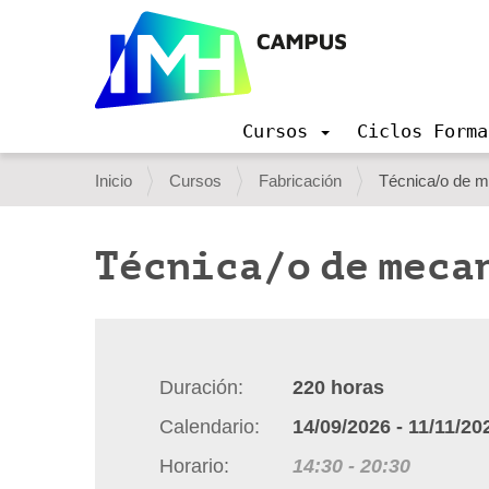
Cursos
Ciclos Forma
N
a
U
Inicio
Cursos
Fabricación
Técnica/o de 
v
s
e
g
t
Técnica/o de meca
a
e
c
i
d
ó
e
n
s
Duración
220
horas
t
Calendario
14/09/2026
-
11/11/20
á
Horario
14:30
-
20:30
a