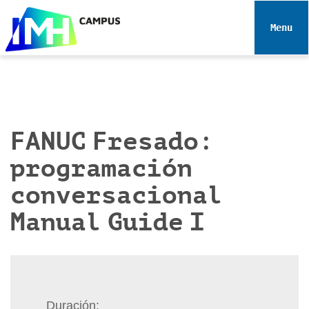
N
a
Toggle 
v
e
g
a
c
i
FANUC Fresado:
ó
programación
n
conversacional
Manual Guide I
Duración