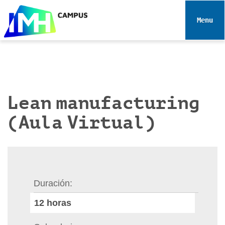
N
a
Toggle 
v
e
g
a
c
i
Lean manufacturing
ó
(Aula Virtual)
n
Duración
12
horas