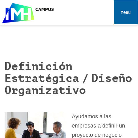
N
a
Toggle 
v
i
g
a
t
i
Definición
o
n
Estratégica / Diseño
Organizativo
Ayudamos a las
empresas a definir un
proyecto de negocio