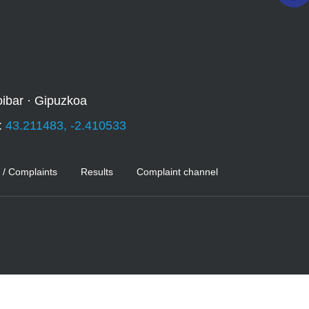
oibar · Gipuzkoa
:
43.211483, -2.410533
 / Complaints
Results
Complaint channel