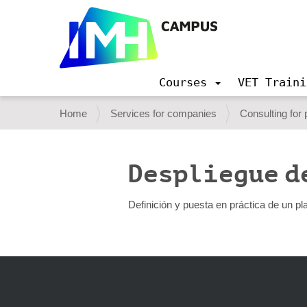
Courses
VET Traini
N
a
Y
Home
Services for companies
Consulting for
v
o
i
g
u
a
Despliegue d
a
t
i
r
Definición y puesta en práctica de un pl
o
e
n
h
e
r
e