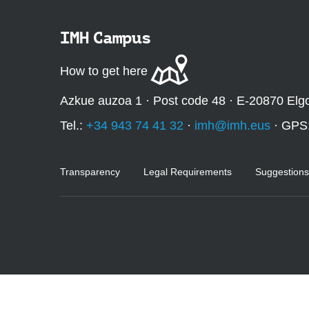
:
IMH Campus
How to get here
Azkue auzoa 1 · Post code 48 · E-20870 Elg
Tel.:
+34 943 74 41 32
·
imh@imh.eus
· GPS
Transparency
Legal Requirements
Suggestions