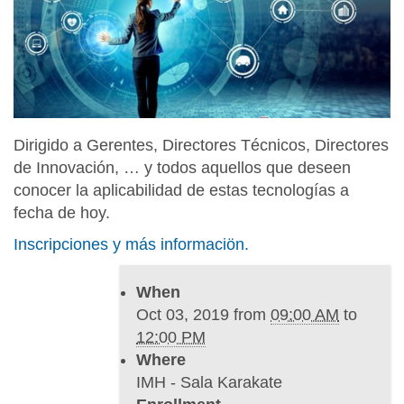
s
:
/
/
w
w
Dirigido a Gerentes, Directores Técnicos, Directores
w
de Innovación, … y todos aquellos que deseen
.
conocer la aplicabilidad de estas tecnologías a
i
fecha de hoy.
m
h
Inscripciones y más informaciön.
.
e
When
u
Oct 03, 2019
from
09:00 AM
to
s
12:00 PM
/
Where
e
IMH - Sala Karakate
n