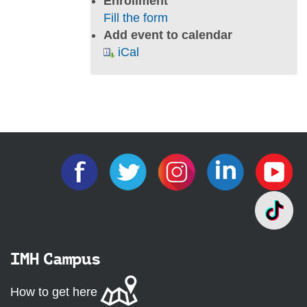
Enrollment
/
Fill the form
a
Add event to calendar
b
iCal
o
u
t
-
i
m
h
/
c
o
m
m
IMH Campus
u
n
How to get here
i