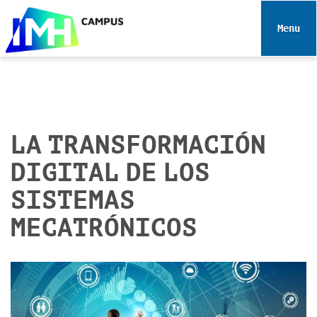
N
a
Toggle 
v
i
g
a
t
i
LA TRANSFORMACIÓN
o
DIGITAL DE LOS
n
SISTEMAS
MECATRÓNICOS
h
t
t
p