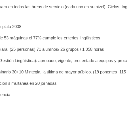
ara en todas las áreas de servicio (cada uno en su nivel): Ciclos, In
n plata 2008
 de 53 máquinas el 77% cumple los criterios lingüísticos.
ara: (25 personas) 71 alumnos/ 26 grupos / 1.958 horas
estión Lingüística): aprobado, vigente, presentado a equipos y proc
inario 30+10 Mintegia, la última de mayor público. (19 ponentes–115
ción simultánea en 20 jornadas
rencia