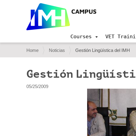
Courses
VET Traini
N
a
Y
Home
Noticias
Gestión Lingüística del IMH
v
o
i
g
u
Gestión Lingüísti
a
a
t
i
r
05/25/2009
o
e
n
h
e
r
e