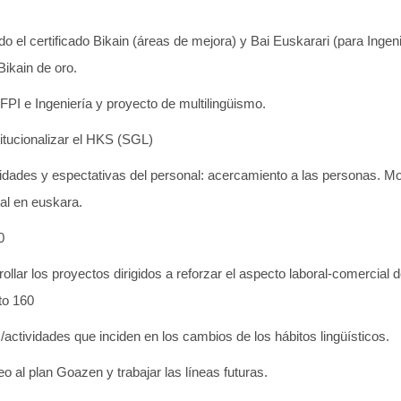
l certificado Bikain (áreas de mejora) y Bai Euskarari (para Ingeniería)‏, teniend
 Bikain de oro.
PI e Ingeniería y proyecto de multilingüismo.
titucionalizar el HKS (SGL)
sidades y espectativas del personal: acercamiento a las personas. 
al en euskara.
0
rollar los proyectos dirigidos a reforzar el aspecto laboral-comercial 
to 160
/actividades que inciden en los cambios de los hábitos lingüísticos.
o al plan Goazen y trabajar las líneas futuras.