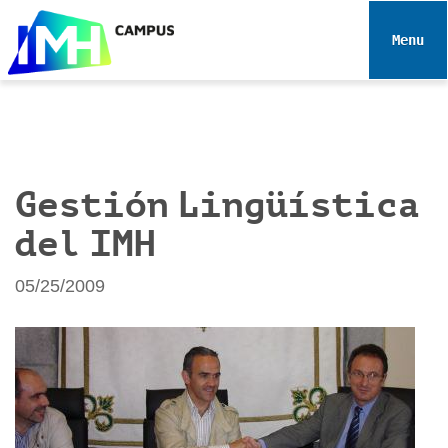
N
a
Toggle 
v
i
g
a
t
i
Gestión Lingüística
o
del IMH
n
05/25/2009