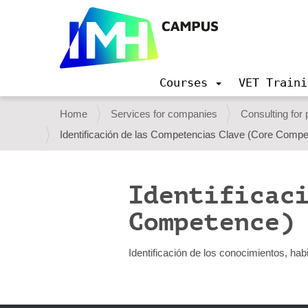
Courses
VET Traini
N
a
Y
Home
Services for companies
Consulting for
v
o
Identificación de las Competencias Clave (Core Comp
i
g
u
a
a
t
Identificaci
i
r
o
Competence)
e
n
h
Identificación de los conocimientos, hab
e
r
e