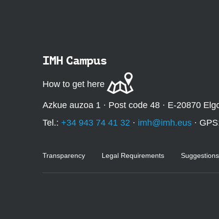
:
IMH Campus
How to get here
Azkue auzoa 1 · Post code 48 · E-20870 Elg
Tel.:
+34 943 74 41 32
·
imh@imh.eus
· GPS
Transparency
Legal Requirements
Suggestions