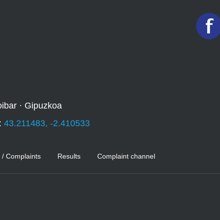
oibar · Gipuzkoa
:
43.211483, -2.410533
 / Complaints
Results
Complaint channel