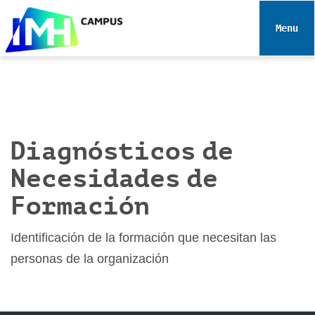
N
a
Toggle 
v
i
g
a
t
i
Diagnósticos de
o
n
Necesidades de
Formación
Identificación de la formación que necesitan las
personas de la organización