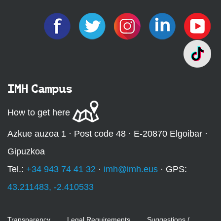
IMH Campus
How to get here
Azkue auzoa 1 · Post code 48 · E-20870 Elgoibar ·
Gipuzkoa
Tel.:
+34 943 74 41 32
·
imh@imh.eus
· GPS:
43.211483, -2.410533
Transparency
Legal Requirements
Suggestions /