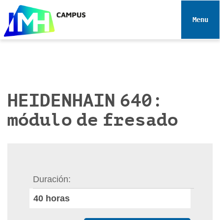
N
a
Toggle 
v
e
g
a
c
i
HEIDENHAIN 640:
ó
módulo de fresado
n
Duración
40
horas