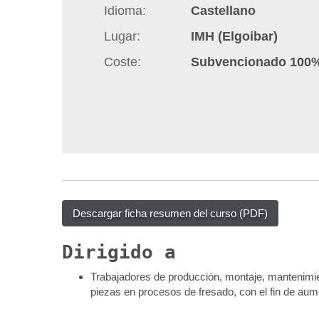
Idioma
Castellano
q
u
Lugar
IMH (Elgoibar)
í
Coste
Subvencionado 100
:
Descargar ficha resumen del curso (PDF)
Dirigido a
Trabajadores de producción, montaje, mantenimie
piezas en procesos de fresado, con el fin de au