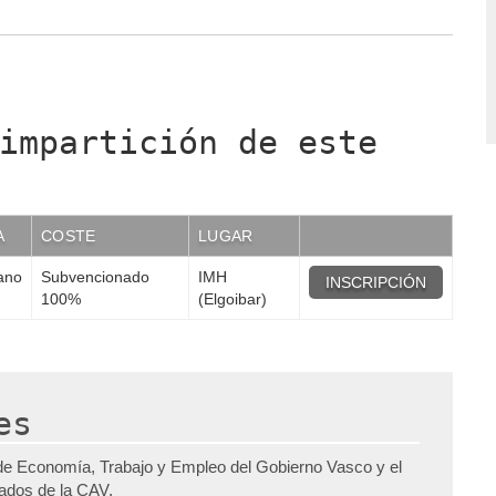
impartición de este
A
COSTE
LUGAR
ano
Subvencionado
IMH
INSCRIPCIÓN
100%
(Elgoibar)
es
de Economía, Trabajo y Empleo del Gobierno Vasco y el
pados de la CAV.