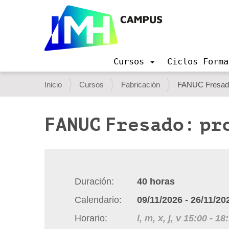
Cursos
Ciclos Forma
N
a
U
Inicio
Cursos
Fabricación
FANUC Fresado
v
s
e
g
t
FANUC Fresado: pr
a
e
c
i
d
ó
e
n
s
Duración
40
horas
t
Calendario
09/11/2026
-
26/11/20
á
Horario
l, m, x, j, v
15:00
-
18
a