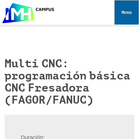
N
a
Toggle 
v
e
g
a
c
i
Multi CNC:
ó
programación básica
n
CNC Fresadora
(FAGOR/FANUC)
Duración