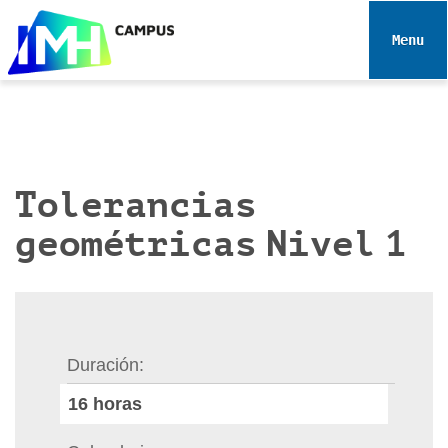
N
a
Toggle 
v
e
g
a
c
i
Tolerancias
ó
geométricas Nivel 1
n
Duración
16
horas