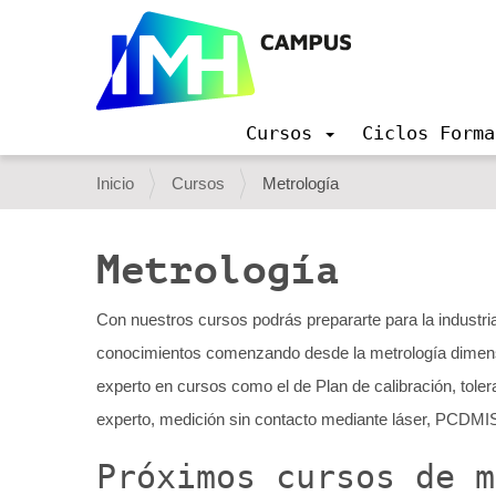
Cursos
Ciclos Forma
N
a
U
Inicio
Cursos
Metrología
v
s
e
g
t
Metrología
a
e
c
i
d
Con nuestros cursos podrás prepararte para la industri
ó
e
conocimientos comenzando desde la metrología dimensi
n
s
experto en cursos como el de Plan de calibración, tole
t
experto, medición sin contacto mediante láser, PCDMI
á
Próximos cursos de m
a