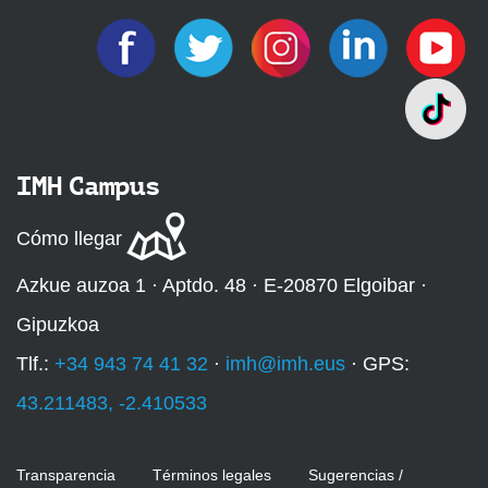
IMH Campus
Cómo llegar
Azkue auzoa 1 · Aptdo. 48 · E-20870 Elgoibar ·
Gipuzkoa
Tlf.:
+34 943 74 41 32
·
imh@imh.eus
· GPS:
43.211483, -2.410533
Transparencia
Términos legales
Sugerencias /