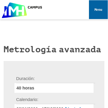
N
a
Toggle 
v
e
g
a
c
i
Metrología avanzada
ó
n
Duración
40
horas
Calendario