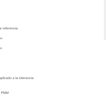
e referencia
ón
ón
aplicado a la tolerancia
 el PMM