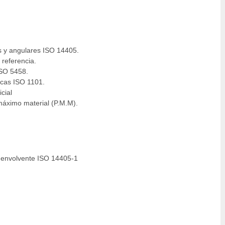
 y angulares I
SO 14405.
referencia.
ISO 5458.
icas ISO 1101.
cial
máximo material (P.M.M).
a envolvente ISO 14405-1