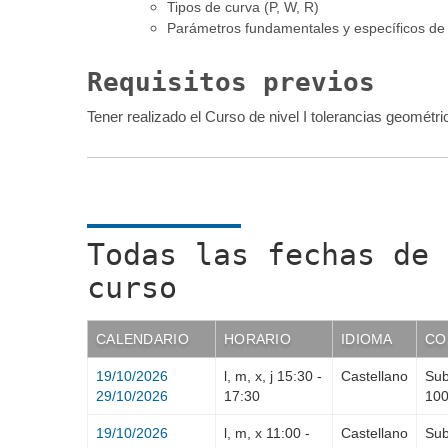
Tipos de curva (P, W, R)
Parámetros fundamentales y específicos de 
Requisitos previos
Tener realizado el Curso de nivel I tolerancias geométri
Todas las fechas de 
curso
CALENDARIO
HORARIO
IDIOMA
CO
19/10/2026
l, m, x, j
15:30
-
Castellano
Sub
29/10/2026
17:30
10
19/10/2026
l, m, x
11:00
-
Castellano
Sub