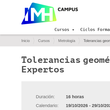
Cursos
Ciclos Forma
N
a
U
Inicio
Cursos
Metrología
Tolerancias geom
v
s
e
g
t
Tolerancias geomé
a
e
c
Expertos
i
d
ó
e
n
s
t
Duración
16
horas
á
Calendario
19/10/2026
-
29/10/20
a