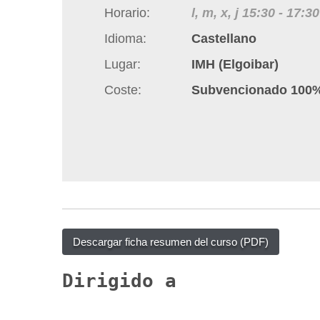
q
Horario
l, m, x, j
15:30
-
17:30
u
Idioma
Castellano
í
Lugar
IMH (Elgoibar)
:
Coste
Subvencionado 100
Descargar ficha resumen del curso (PDF)
Dirigido a