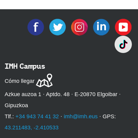
IMH Campus
Cómo llegar
Azkue auzoa 1 · Aptdo. 48 · E-20870 Elgoibar ·
Gipuzkoa
Tlf.:
+34 943 74 41 32
·
imh@imh.eus
· GPS:
43.211483, -2.410533