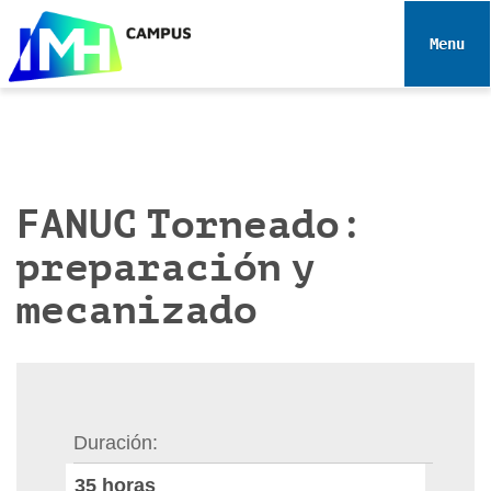
N
a
Toggle 
v
e
g
a
c
i
FANUC Torneado:
ó
preparación y
n
mecanizado
Duración
35
horas