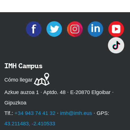
IMH Campus
Cómo llegar
Azkue auzoa 1 · Aptdo. 48 · E-20870 Elgoibar ·
Gipuzkoa
Tlf.:
+34 943 74 41 32
·
imh@imh.eus
· GPS:
43.211483, -2.410533