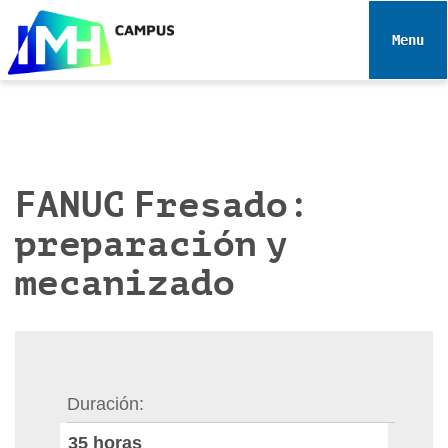
N
a
Toggle 
v
e
g
a
c
i
FANUC Fresado:
ó
preparación y
n
mecanizado
Duración
35
horas